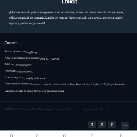
¡Muchos años de profunda experiencia en la industria, diseño de producción de fábrica propia,
sólida capacidad de comercialización del equipo, buena calidad, bajo precio, comercialización
rápida y protección posventa!
Contacto
Persona de contacto:
Yang Fengya
Número de teléfono de la empresa:
0086-537-7600626
Teléfono:
+8615854766077
WhatsApp:
+8615854766077
Email de negocios:
fylnn@lq-trailer.com
Dirección de la empresa:
50 metros al oeste de la intersección de Jingu Road y National Highway 220, Parque Industrial
Liangshan, Ciudad de Jining, Provincia de Shandong, China
COPYRIGHT ©
Shandong LONGQ remolque de fabricación Co., Ltd.
Soporte técnico: Huazhi
Index