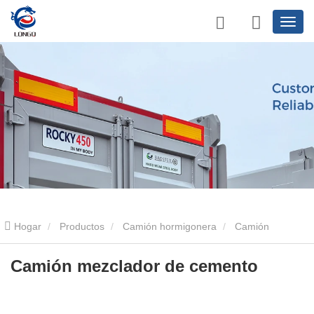
Hogar
Productos
Camión hormigonera
Camión
mezclador de concreto de 12 cúbicos
Camión mezclador de
Camión mezclador de cemento
cemento