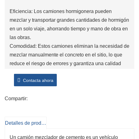
Eficiencia: Los camiones hormigonera pueden
mezclar y transportar grandes cantidades de hormigón
en un solo viaje, ahorrando tiempo y mano de obra en
las obras.
Comodidad: Estos camiones eliminan la necesidad de
mezclar manualmente el concreto en el sitio, lo que
reduce el riesgo de errores y garantiza una calidad
constante.
Contacta ahora
Movilidad: Los camiones hormigonera son móviles y
pueden desplazarse fácilmente por las obras de
construcción, entregando hormigón en zonas de difícil
Compartir:
acceso.
Rentable: el uso de un camión mezclador de cemento
Detalles de producto
puede ayudar a reducir los desechos y evitar la
mezcla excesiva de concreto, ahorrando dinero en
Un camión mezclador de cemento es un vehículo