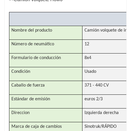
accesibles y puntos de servicio fáciles de usar,
lo que reduce el tiempo de inactividad y
C
aumenta la productividad.
Nombre del producto
Camión volquete de inge
Número de neumático
12
Formulario de conducción
8x4
Condición
Usado
Caballo de fuerza
371 - 440 CV
Estándar de emisión
euros 2/3
Direccion
Izquierda derecha
Marca de caja de cambios
Sinotruk/RÁPIDO