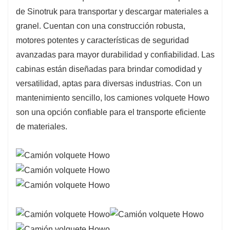
de Sinotruk para transportar y descargar materiales a
seguridad del conductor y los pasajeros.
granel. Cuentan con una construcción robusta,
Diseño cómodo y ergonómico: Las cabinas de
motores potentes y características de seguridad
los camiones volquete Howo están diseñadas
avanzadas para mayor durabilidad y confiabilidad. Las
para brindar comodidad y conveniencia, con
cabinas están diseñadas para brindar comodidad y
asientos ergonómicos, controles fáciles de usar
versatilidad, aptas para diversas industrias. Con un
y amplio espacio de almacenamiento.
mantenimiento sencillo, los camiones volquete Howo
Aplicaciones versátiles: estos camiones son
son una opción confiable para el transporte eficiente
adecuados para una amplia gama de
de materiales.
aplicaciones, incluidas la construcción, la
minería, la agricultura y el transporte, lo que los
convierte en una opción versátil para diversas
industrias.
Fácil mantenimiento y servicio: los camiones
volquete Howo están diseñados para un fácil
mantenimiento y servicio, con componentes