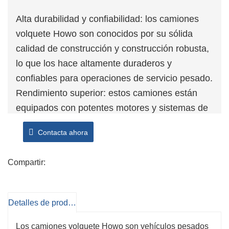
Alta durabilidad y confiabilidad: los camiones
volquete Howo son conocidos por su sólida
calidad de construcción y construcción robusta,
lo que los hace altamente duraderos y
confiables para operaciones de servicio pesado.
Rendimiento superior: estos camiones están
equipados con potentes motores y sistemas de
transmisión avanzados, lo que les permite
Contacta ahora
ofrecer un rendimiento superior en términos de
velocidad, potencia y eficiencia.
Compartir:
Funciones de seguridad avanzadas: los
camiones volquete Howo vienen con una
variedad de funciones de seguridad, como
Detalles de producto
sistemas de frenos antibloqueo, control de
tracción y bolsas de aire, para garantizar la
Los camiones volquete Howo son vehículos pesados ​​