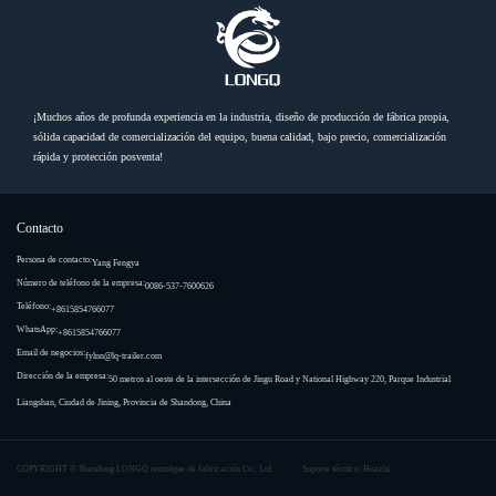
¡Muchos años de profunda experiencia en la industria, diseño de producción de fábrica propia,
sólida capacidad de comercialización del equipo, buena calidad, bajo precio, comercialización
rápida y protección posventa!
Contacto
Persona de contacto:
Yang Fengya
Número de teléfono de la empresa:
0086-537-7600626
Teléfono:
+8615854766077
WhatsApp:
+8615854766077
Email de negocios:
fylnn@lq-trailer.com
Dirección de la empresa:
50 metros al oeste de la intersección de Jingu Road y National Highway 220, Parque Industrial
Liangshan, Ciudad de Jining, Provincia de Shandong, China
COPYRIGHT ©
Shandong LONGQ remolque de fabricación Co., Ltd.
Soporte técnico: Huazhi