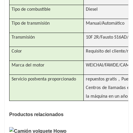
Tipo de combustible
Diesel
Tipo de transmisión
Manual/Automático
Transmisión
10F 2R/Fausto S16AD/9 
Color
Requisito del cliente/roj
Marca del motor
WEICHAI/FAWDE/CAMC
，
Servicio postventa proporcionado
repuestos gratis
Puesta
Centros de llamadas en e
la máquina en un año
Productos relacionados