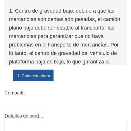
1. Centro de gravedad bajo: debido a que las
mercancías son demasiado pesadas, el camión
plano bajo debe ser estable al transportar las
mercancías para garantizar que no haya
problemas en el transporte de mercancías. Por
lo tanto, el centro de gravedad del vehículo de
plataforma baja es bajo, lo que garantiza la
estabilidad del vehículo.
Contacta ahora
2. Buena estabilidad: La estabilidad del camión
plano bajo es mejor que la de otros camiones
Compartir:
grandes, por un lado, debido a su baja altura de
caja, por otro lado, debido a su estructura de
diseño y al uso de un buen método de
Detalles de producto
estabilidad. en el diseño de barandillas y
combinaciones de componentes