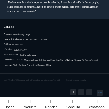
¡Muchos años de profunda experiencia en la industria, diseño de producción de fábrica propia,
sólida capacidad de comercialización del equipo, buena calidad, bajo precio, comercialización
rápida y protección posventa!
Contacto
Persona de contacto:
Yang Fengya
Número de teléfono de la empresa:
0086-537-7600626
Teléfono:
+8615854766077
WhatsApp:
+8615854766077
Email de negocios:
fylnn@lq-trailer.com
Dirección de la empresa:
50 metros al oeste de la intersección de Jingu Road y National Highway 220, Parque Industrial
Liangshan, Ciudad de Jining, Provincia de Shandong, China
COPYRIGHT ©
Shandong LONGQ remolque de fabricación Co., Ltd.
Soporte técnico: Huazhi
Index
Hogar
Producto
Noticias
Consulta
WhatsApp