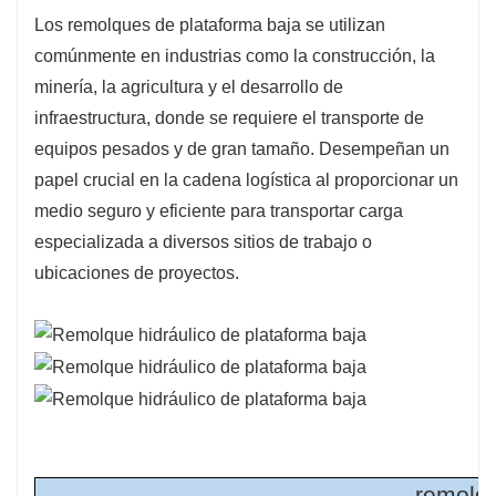
Los remolques de plataforma baja se utilizan
3. Excelente factor de seguridad: El
comúnmente en industrias como la construcción, la
semirremolque de plataforma baja tiene una
minería, la agricultura y el desarrollo de
gran ventaja, es decir, cuando transporta
infraestructura, donde se requiere el transporte de
mercancías pesadas, puede transportar
equipos pesados ​​y de gran tamaño. Desempeñan un
mercancías a muy alta velocidad. Por sus
papel crucial en la cadena logística al proporcionar un
excelentes características, no conlleva riesgos
medio seguro y eficiente para transportar carga
al transportar mercancías en tiempo y forma.
especializada a diversos sitios de trabajo o
4. Fácil carga y descarga de mercancías: la
ubicaciones de proyectos.
altura de la plataforma del remolque plano bajo
es menor que la del remolque plano normal, y
las mercancías son fáciles de cargar y
descargar.
5. Altura total baja: La altura total del remolque
plano bajo es baja, lo que puede evitar el
problema de la restricción de altura.
remolqu