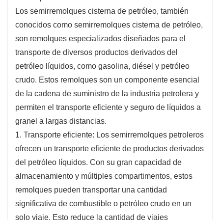
Los semirremolques cisterna de petróleo, también
satisfacer las demandas de los clientes.
conocidos como semirremolques cisterna de petróleo,
3. Seguridad: La seguridad es una prioridad
son remolques especializados diseñados para el
absoluta en el transporte de líquidos peligrosos.
transporte de diversos productos derivados del
Los semirremolques cisterna de petróleo están
petróleo líquidos, como gasolina, diésel y petróleo
equipados con características de seguridad
crudo. Estos remolques son un componente esencial
avanzadas, como válvulas de cierre de
de la cadena de suministro de la industria petrolera y
emergencia, sistemas de protección contra
permiten el transporte eficiente y seguro de líquidos a
sobrellenado y sistemas de estabilidad
granel a largas distancias.
antivuelco. Estas características minimizan el
1. Transporte eficiente: Los semirremolques petroleros
riesgo de accidentes, derrames y daños
ofrecen un transporte eficiente de productos derivados
ambientales.
del petróleo líquidos. Con su gran capacidad de
4. Durabilidad: Los semirremolques petroleros
almacenamiento y múltiples compartimentos, estos
están construidos con acero de alta calidad, lo
remolques pueden transportar una cantidad
que garantiza su durabilidad y longevidad.
significativa de combustible o petróleo crudo en un
Están diseñados para soportar las exigentes
solo viaje. Esto reduce la cantidad de viajes