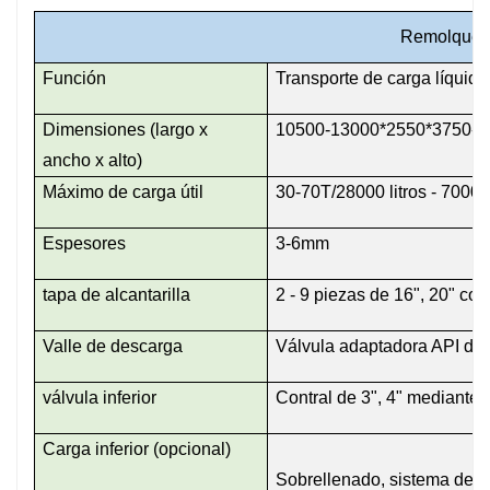
Remolque c
Función
Transporte de carga líquida 
Dimensiones (largo x
10500-13000*2550*3750-
ancho x alto)
Máximo de carga útil
30-70T/28000 litros - 70000 
Espesores
3-6mm
tapa de alcantarilla
2 - 9 piezas de 16", 20" con
Valle de descarga
Válvula adaptadora API de 4
válvula inferior
Contral de 3", 4" mediante
Carga inferior (opcional)
Sobrellenado, sistema de r