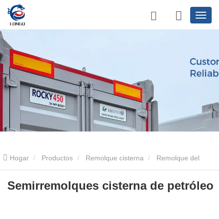
Hogar
Productos
Remolque cisterna
Remolque del
tanque de aceite
Semirremolques cisterna de petróleo
Semirremolques cisterna de petróleo