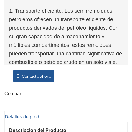
1. Transporte eficiente: Los semirremolques
petroleros ofrecen un transporte eficiente de
productos derivados del petróleo líquidos. Con
su gran capacidad de almacenamiento y
múltiples compartimentos, estos remolques
pueden transportar una cantidad significativa de
combustible o petróleo crudo en un solo viaje.
Esto reduce la cantidad de viajes necesarios y
Contacta ahora
aumenta la eficiencia general.
2. Versatilidad: Los semirremolques petroleros
Compartir:
están diseñados para acomodar varios tipos de
productos derivados del petróleo líquidos. Los
múltiples compartimentos permiten el transporte
Detalles de producto
simultáneo de diferentes combustibles o
aceites, lo que permite versatilidad para
Descripción del Producto: