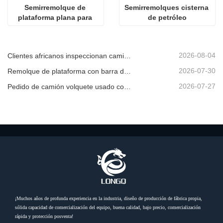
Semirremolque de 
Semirremolques cisterna 
plataforma plana para 
de petróleo
contenedores con 
cerradura para 
contenedores
2026-08-04
Clientes africanos inspeccionan camiones volquete usados
2026-07-30
Remolque de plataforma con barra de tiro en venta
2026-07-27
Pedido de camión volquete usado confirmado desde África
¡Muchos años de profunda experiencia en la industria, diseño de producción de fábrica propia,
sólida capacidad de comercialización del equipo, buena calidad, bajo precio, comercialización
rápida y protección posventa!