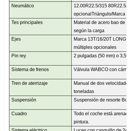
Neumático
12.00R22.5/315 80R22.5/1
opcionalTriángulo/Marca 
Tes principales
Material de acero bao de a
según la carga
Ejes
Marca 13T/16/20T LONGQ o 
múltiples opcionales
Pin rey
2 pulgadas (50 mm) o 3,5 pu
Sistema de frenos
Válvula WABCO con cámar
Tren de aterrizaje
Manual de dos velocidades
toneladas
Suspensión
Suspensión de resorte Bo,
Cuadro
Todo el coche está arenado
pintura.
Sistema eléctrico
Luces con casquillo de 24w