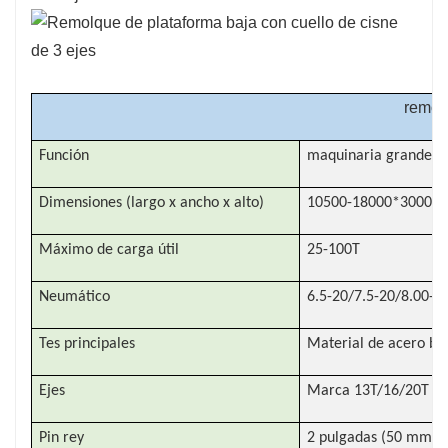
de plataforma para acomodar una variedad de
tipos de carga. Esta flexibilidad los hace
adecuados para una amplia gama de
necesidades de transporte.
remol
Función
maquinaria grande o
Dimensiones (largo x ancho x alto)
10500-18000*3000-
Máximo de carga útil
25-100T
Neumático
6.5-20/7.5-20/8.00-2
Tes principales
Material de acero ba
Ejes
Marca 13T/16/20T LON
Pin rey
2 pulgadas (50 mm) o 