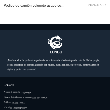
2026-07-27
Pedido de camión volquete usado confirmado desde África
¡Muchos años de profunda experiencia en la industria, diseño de producción de fábrica propia,
sólida capacidad de comercialización del equipo, buena calidad, bajo precio, comercialización
rápida y protección posventa!
Contacto
Persona de contacto:
Yang Fengya
Número de teléfono de la empresa:
0086-537-7600626
Teléfono:
+8615854766077
WhatsApp:
+8615854766077