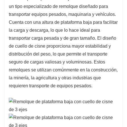
un tipo especializado de remolque diseñado para
plataforma baja son ideales para transportar
transportar equipos pesados, maquinaria y vehículos.
equipos altos que pueden no caber en un
Cuenta con una altura de plataforma baja para facilitar
remolque estándar debido a restricciones de
la carga y descarga, lo que lo hace ideal para
altura. La baja altura de la plataforma
transportar carga pesada y de gran tamaño. El diseño
proporciona el espacio libre necesario para
de cuello de cisne proporciona mayor estabilidad y
transportar artículos de gran tamaño.
distribución del peso, lo que permite el transporte
Seguridad mejorada: los remolques de
seguro de cargas valiosas y voluminosas. Estos
plataforma baja están diseñados teniendo en
remolques se utilizan comúnmente en la construcción,
cuenta la estabilidad y la seguridad, lo que
la minería, la agricultura y otras industrias que
garantiza que las cargas pesadas estén
requieren transporte de equipos pesados.
seguras durante el tránsito. Esto reduce el
riesgo de accidentes y daños a la carga.
Versatilidad: Los remolques de plataforma baja
son versátiles y se pueden personalizar con
diferentes configuraciones de ejes y longitudes