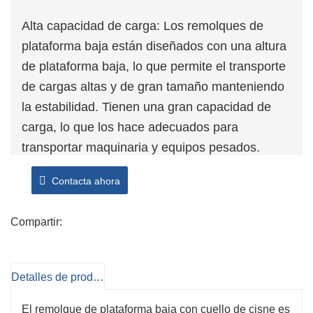
Alta capacidad de carga: Los remolques de
plataforma baja están diseñados con una altura
de plataforma baja, lo que permite el transporte
de cargas altas y de gran tamaño manteniendo
la estabilidad. Tienen una gran capacidad de
carga, lo que los hace adecuados para
transportar maquinaria y equipos pesados.
Fácil carga y descarga: La baja altura de la
Contacta ahora
plataforma de los remolques de plataforma baja
facilita la carga y descarga de equipos pesados,
Compartir:
como maquinaria de construcción o
componentes industriales. Esto puede ahorrar
tiempo y mano de obra durante los procesos de
Detalles de producto
carga y descarga.
Espacio libre de altura: los remolques de
El remolque de plataforma baja con cuello de cisne es