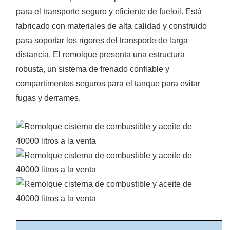
sistemas de contención de derrames y válvulas de
para el transporte seguro y eficiente de fueloil. Está
alivio de presión para prevenir accidentes y garantizar
fabricado con materiales de alta calidad y construido
el transporte seguro de líquidos peligrosos.
para soportar los rigores del transporte de larga
Durabilidad: Los remolques cisterna de petróleo están
distancia. El remolque presenta una estructura
construidos con materiales de alta calidad, como
robusta, un sistema de frenado confiable y
aluminio o acero, para soportar los rigores del
compartimentos seguros para el tanque para evitar
transporte de combustibles líquidos. Están diseñados
fugas y derrames.
para ser duraderos y duraderos, incluso en
condiciones de funcionamiento exigentes.
Cumplimiento normativo: Los remolques cisterna de
petróleo están diseñados y mantenidos de acuerdo
con estrictas regulaciones y estándares para
garantizar el cumplimiento de los requisitos
ambientales y de seguridad para el transporte de
materiales peligrosos.