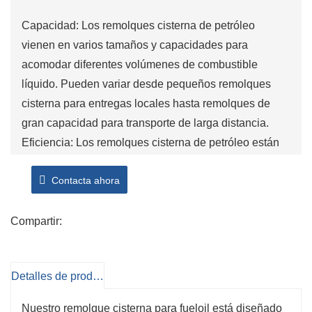
Capacidad: Los remolques cisterna de petróleo
vienen en varios tamaños y capacidades para
acomodar diferentes volúmenes de combustible
líquido. Pueden variar desde pequeños remolques
cisterna para entregas locales hasta remolques de
gran capacidad para transporte de larga distancia.
Eficiencia: Los remolques cisterna de petróleo están
diseñados para el transporte eficiente de combustibles
Contacta ahora
líquidos. Están equipados con sistemas de bombeo
avanzados, mangueras y medidores para facilitar la
carga, descarga y entrega de combustible de forma
Compartir:
rápida y precisa.
Características de seguridad: Los remolques cisterna
Detalles de producto
de petróleo están construidos con características de
seguridad como válvulas de cierre de emergencia,
Nuestro remolque cisterna para fueloil está diseñado