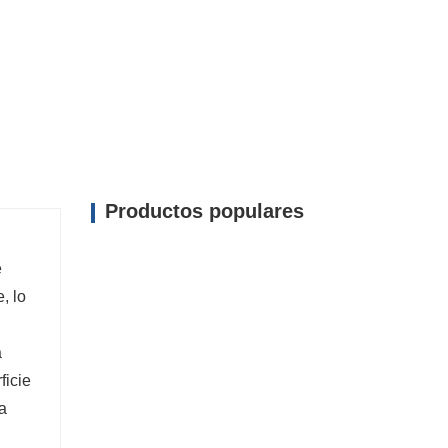
cionan las cortinas permite procesos de carga y
yudar a reducir los tiempos de respuesta y
Productos populares
e
, lo
a
ficie
a