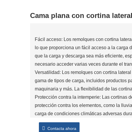
Cama plana con cortina lateral
Fácil acceso: Los remolques con cortina lateral
lo que proporciona un fácil acceso a la carga 
que la carga y descarga sea más eficiente, es
necesario acceder varias veces durante el tran
Versatilidad: Los remolques con cortina later
gama de tipos de carga, incluidos productos pa
maquinaria y más. La flexibilidad de las cortin
Protección contra la intemperie: Las cortinas d
protección contra los elementos, como la lluvia,
carga de condiciones climáticas adversas duran
Seguridad: Los remolques con cortina lateral 
Contacta ahora
del remolque. Las cortinas se pueden cerrar y 