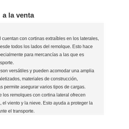
 a la venta
 cuentan con cortinas extraíbles en los laterales,
desde todos los lados del remolque. Esto hace
pecialmente para mercancías a las que es
sporte.
al son versátiles y pueden acomodar una amplia
letizados, materiales de construcción,
as permite asegurar varios tipos de cargas.
e los remolques con cortina lateral ofrecen
 el viento y la nieve. Esto ayuda a proteger la
te el transporte.
brindan seguridad a la carga encerrándola dentro
sujetar de forma segura, lo que reduce el riesgo