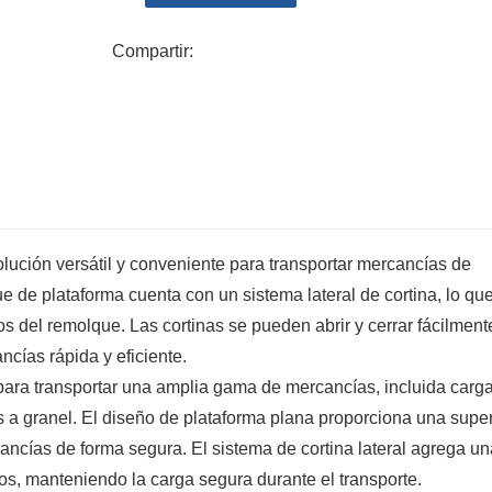
de robo o manipulación durante el transporte.
Compartir:
Eficiencia: El rápido y fácil acceso que propor
descarga más rápidos. Esta eficiencia puede a
aumentar la productividad general.
olución versátil y conveniente para transportar mercancías de
e de plataforma cuenta con un sistema lateral de cortina, lo qu
os del remolque. Las cortinas se pueden abrir y cerrar fácilmente
cías rápida y eficiente.
l para transportar una amplia gama de mercancías, incluida carg
 a granel. El diseño de plataforma plana proporciona una super
ancías de forma segura. El sistema de cortina lateral agrega un
os, manteniendo la carga segura durante el transporte.