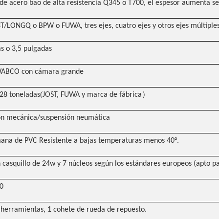
de acero bao de alta resistencia Q345 o T700, el espesor aumenta s
/LONGQ o BPW o FUWA, tres ejes, cuatro ejes y otros ejes múltiple
s o 3,5 pulgadas
WABCO con cámara grande
(
）
28 toneladas
JOST, FUWA y marca de fábrica
ón mecánica/suspensión neumática
mana de PVC Resistente a bajas temperaturas menos 40°.
 casquillo de 24w y 7 núcleos según los estándares europeos (apto p
0
 herramientas, 1 cohete de rueda de repuesto.